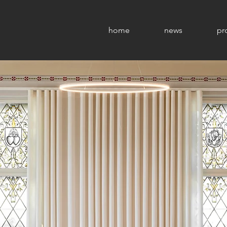
home
news
pr