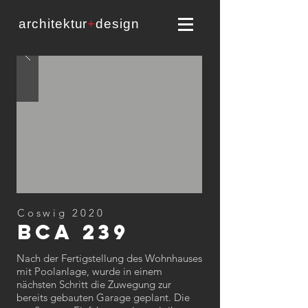
architektur
+
design
Coswig 2020
BCA 239
Nach der Fertigstellung des Wohnhauses
mit Poolanlage, wurde in einem
nächsten Schritt die Zuwegung zur
bereits gebauten Garage geplant. Die