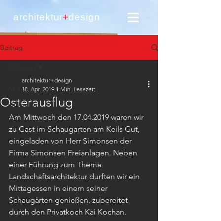
architektur
+
design
Beitrag
All Posts
architektur+design
All Posts
18. Apr. 2019
1 Min. Lesezeit
Osterausflug
Baustellen
Am Mittwoch den 17.04.2019 waren wir 
Firmenausflüge
zu Gast im Schaugarten am Keils Gut, 
eingeladen von Herr Simonsen der 
Firma Simonsen Freianlagen. Neben 
einer Führung zum Thema 
Landschaftsarchitektur durften wir ein 
Mittagessen in einem seiner 
Schaugärten genießen, zubereitet 
durch den Privatkoch Kai Kochan. 